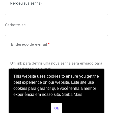
Perdeu sua senha?
Cadastre-se
Obrigatório
Endereço de e-mail
*
Um link para definir uma nova senha será enviado para
seu endereço de e-mail.
This website uses cookies to ensure you get the
best experience on our website. Este site usa
Your personal data will be used to support your
cookies para garantir que você tenha a melhor
experience throughout this website, to manage access
experiência em nosso site.
Saiba Mais
to your account, and for other purposes described in
our
política de privacidade
.
Ok