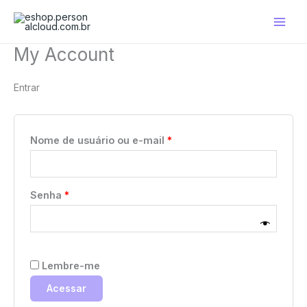
Ir
para
Main
o
My Account
conteúdo
Men
Entrar
Obrigatório
Nome de usuário ou e-mail
*
Obrigatório
Senha
*
Lembre-me
Acessar